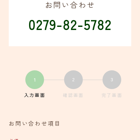
お問い合わせ
0279-82-5782
1
2
3
入力画面
現
確認画面
現
完了画面
現
在
在
在
表
表
表
示
示
示
お問い合わせ項目
さ
さ
さ
れ
れ
れ