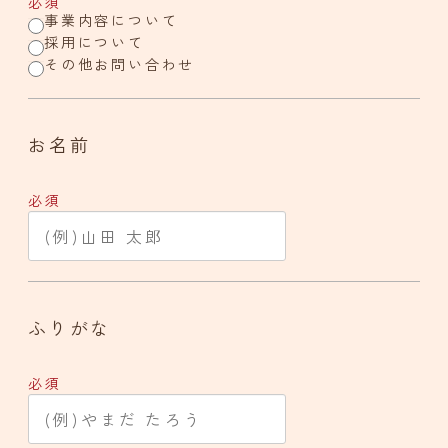
必須
て
て
て
事業内容について
い
い
い
採用について
る
る
る
その他お問い合わせ
画
画
画
面
面
面
で
で
で
お名前
す
す
す
。
。
。
必須
ふりがな
必須